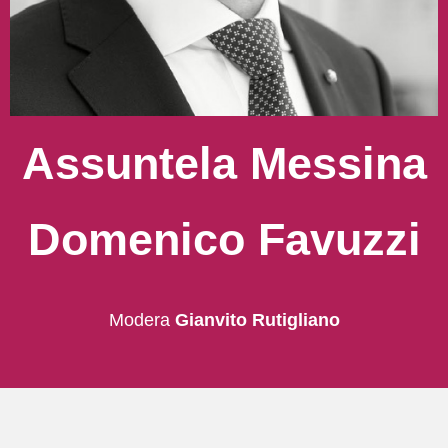
Assuntela Messina
Domenico Favuzzi
Modera
Gianvito Rutigliano