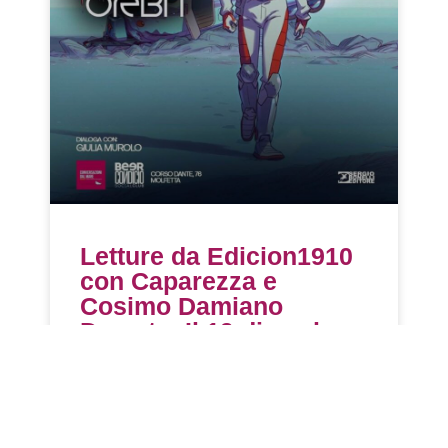
Letture da Edicion1910
con Caparezza e
Cosimo Damiano
Damato. Il 19 dicembre
e il 21 dicembre gli
appuntamenti di
Conversazioni dal Mare
a Molfetta