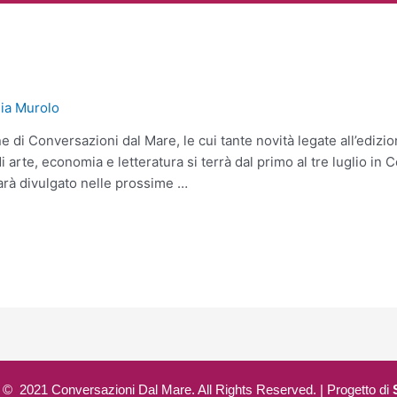
 giugno a Molfetta per un’antepr
lia Murolo
ne di Conversazioni dal Mare, le cui tante novità legate all’edi
arte, economia e letteratura si terrà dal primo al tre luglio in C
rà divulgato nelle prossime …
 © 2021 Conversazioni Dal Mare. All Rights Reserved. | Progetto di