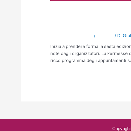
Luca Bianchini il 9
dal Mare.
Lascia un commento
/
NOTIZIE
/ Di
Giu
Inizia a prendere forma la sesta edizio
note dagli organizzatori. La kermesse di 
ricco programma degli appuntamenti sa
Leggi altro »
Copyright