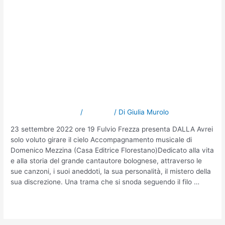
Conversazioni dal Mare
Autuno. Cinque
appuntamenti pugliesi al
Gran Shopping Mongolfiera
di Molfetta
Lascia un commento
/
NOTIZIE
/ Di
Giulia Murolo
23 settembre 2022 ore 19 Fulvio Frezza presenta DALLA Avrei
solo voluto girare il cielo Accompagnamento musicale di
Domenico Mezzina (Casa Editrice Florestano)Dedicato alla vita
e alla storia del grande cantautore bolognese, attraverso le
sue canzoni, i suoi aneddoti, la sua personalità, il mistero della
sua discrezione. Una trama che si snoda seguendo il filo …
Leggi altro »