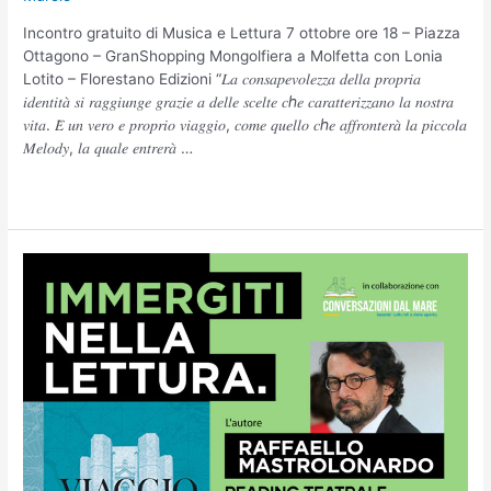
Incontro gratuito di Musica e Lettura 7 ottobre ore 18 – Piazza
Ottagono – GranShopping Mongolfiera a Molfetta con Lonia
Lotito – Florestano Edizioni “𝐿𝑎 𝑐𝑜𝑛𝑠𝑎𝑝𝑒𝑣𝑜𝑙𝑒𝑧𝑧𝑎 𝑑𝑒𝑙𝑙𝑎 𝑝𝑟𝑜𝑝𝑟𝑖𝑎
𝑖𝑑𝑒𝑛𝑡𝑖𝑡𝑎̀ 𝑠𝑖 𝑟𝑎𝑔𝑔𝑖𝑢𝑛𝑔𝑒 𝑔𝑟𝑎𝑧𝑖𝑒 𝑎 𝑑𝑒𝑙𝑙𝑒 𝑠𝑐𝑒𝑙𝑡𝑒 𝑐ℎ𝑒 𝑐𝑎𝑟𝑎𝑡𝑡𝑒𝑟𝑖𝑧𝑧𝑎𝑛𝑜 𝑙𝑎 𝑛𝑜𝑠𝑡𝑟𝑎
𝑣𝑖𝑡𝑎. 𝐸̀ 𝑢𝑛 𝑣𝑒𝑟𝑜 𝑒 𝑝𝑟𝑜𝑝𝑟𝑖𝑜 𝑣𝑖𝑎𝑔𝑔𝑖𝑜, 𝑐𝑜𝑚𝑒 𝑞𝑢𝑒𝑙𝑙𝑜 𝑐ℎ𝑒 𝑎𝑓𝑓𝑟𝑜𝑛𝑡𝑒𝑟𝑎̀ 𝑙𝑎 𝑝𝑖𝑐𝑐𝑜𝑙𝑎
𝑀𝑒𝑙𝑜𝑑𝑦, 𝑙𝑎 𝑞𝑢𝑎𝑙𝑒 𝑒𝑛𝑡𝑟𝑒𝑟𝑎̀ …
Leggi altro »