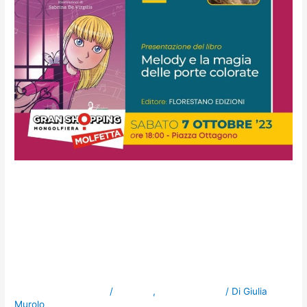
Lonia Lotito con Melody e la
magia delle porte colorate il
7 Ottobre in GranShopping
Mongolfiera
Lascia un commento
/
NOTIZIE
,
Uncategorized
/ Di
Giulia
Murolo